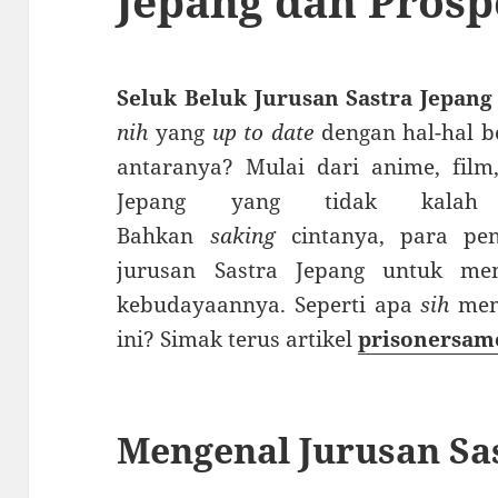
Jepang dan Prosp
Seluk Beluk Jurusan Sastra Jepang
nih
yang
up to date
dengan hal-hal 
antaranya? Mulai dari anime, film
Jepang yang tidak kala
Bahkan
saking
cintanya, para pe
jurusan Sastra Jepang untuk me
kebudayaannya. Seperti apa
sih
mema
ini? Simak terus artikel
prisonersam
Mengenal Jurusan Sa