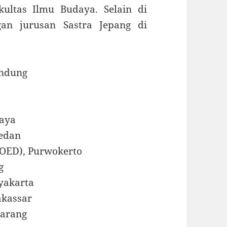
ultas Ilmu Budaya. Selain di
gan jurusan Sastra Jepang di
andung
baya
Medan
SOED), Purwokerto
g
yakarta
akassar
marang