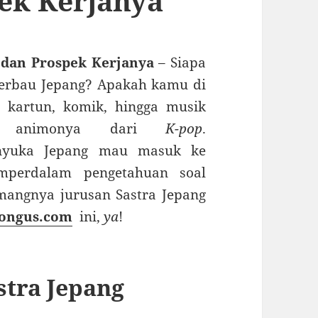
ek Kerjanya
 dan Prospek Kerjanya
– Siapa
berbau Jepang? Apakah kamu di
, kartun, komik, hingga musik
h animonya dari
K-pop
.
nyuka Jepang mau masuk ke
mperdalam pengetahuan soal
ngnya jurusan Sastra Jepang
ongus.com
ini,
ya
!
stra Jepang