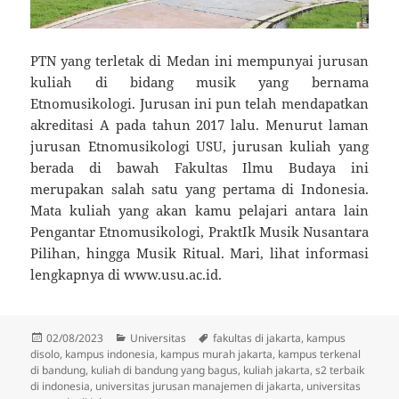
PTN yang terletak di Medan ini mempunyai jurusan
kuliah di bidang musik yang bernama
Etnomusikologi. Jurusan ini pun telah mendapatkan
akreditasi A pada tahun 2017 lalu. Menurut laman
jurusan Etnomusikologi USU, jurusan kuliah yang
berada di bawah Fakultas Ilmu Budaya ini
merupakan salah satu yang pertama di Indonesia.
Mata kuliah yang akan kamu pelajari antara lain
Pengantar Etnomusikologi, PraktIk Musik Nusantara
Pilihan, hingga Musik Ritual. Mari, lihat informasi
lengkapnya di www.usu.ac.id.
Posted
Categories
Tags
02/08/2023
Universitas
fakultas di jakarta
,
kampus
on
disolo
,
kampus indonesia
,
kampus murah jakarta
,
kampus terkenal
di bandung
,
kuliah di bandung yang bagus
,
kuliah jakarta
,
s2 terbaik
di indonesia
,
universitas jurusan manajemen di jakarta
,
universitas