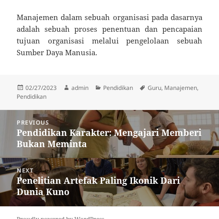
Manajemen dalam sebuah organisasi pada dasarnya
adalah sebuah proses penentuan dan pencapaian
tujuan organisasi melalui pengelolaan sebuah
Sumber Daya Manusia.
Posted
Author
Categories
Tags
02/27/2023
admin
Pendidikan
Guru
,
Manajemen
,
on
Pendidikan
Post
PREVIOUS
navigation
Pendidikan Karakter: Mengajari Memberi
Previous
Bukan Meminta
post:
NEXT
Penelitian Artefak Paling Ikonik Dari
Next
Dunia Kuno
post: