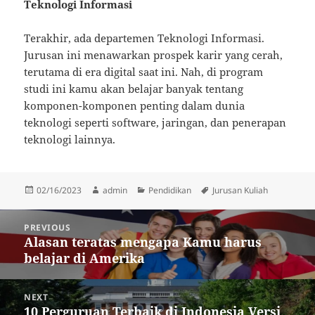
Teknologi Informasi
Terakhir, ada departemen Teknologi Informasi.
Jurusan ini menawarkan prospek karir yang cerah,
terutama di era digital saat ini. Nah, di program
studi ini kamu akan belajar banyak tentang
komponen-komponen penting dalam dunia
teknologi seperti software, jaringan, dan penerapan
teknologi lainnya.
Posted
Author
Categories
Tags
02/16/2023
admin
Pendidikan
Jurusan Kuliah
on
Post
PREVIOUS
navigation
Alasan teratas mengapa Kamu harus
Previous
belajar di Amerika
post:
NEXT
10 Perguruan Terbaik di Indonesia Versi
Next