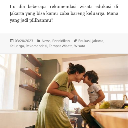
Itu dia beberapa rekomendasi wisata edukasi di
Jakarta yang bisa kamu coba bareng keluarga. Mana
yang jadi pilihanmu?
Posted
Categories
Tags
03/28/2023
News
,
Pendidikan
Edukasi
,
Jakarta
,
on
Keluarga
,
Rekomendasi
,
Tempat Wisata
,
Wisata