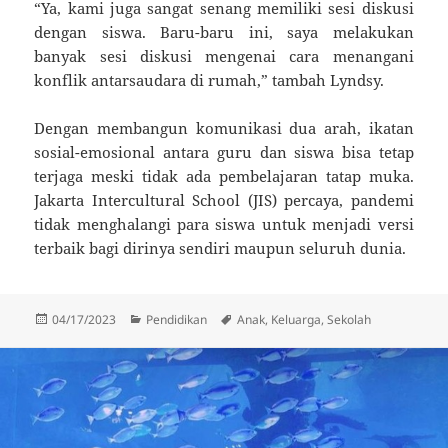
“Ya, kami juga sangat senang memiliki sesi diskusi
dengan siswa. Baru-baru ini, saya melakukan
banyak sesi diskusi mengenai cara menangani
konflik antarsaudara di rumah,” tambah Lyndsy.
Dengan membangun komunikasi dua arah, ikatan
sosial-emosional antara guru dan siswa bisa tetap
terjaga meski tidak ada pembelajaran tatap muka.
Jakarta Intercultural School (JIS) percaya, pandemi
tidak menghalangi para siswa untuk menjadi versi
terbaik bagi dirinya sendiri maupun seluruh dunia.
Posted
Categories
Tags
04/17/2023
Pendidikan
Anak
,
Keluarga
,
Sekolah
on